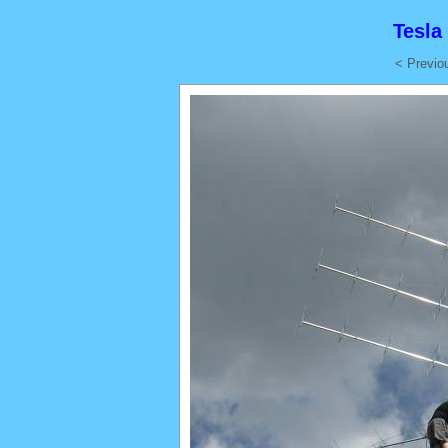
Tesla
< Previo