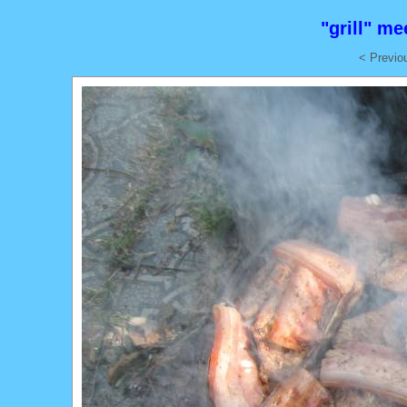
"grill" m
< Previo