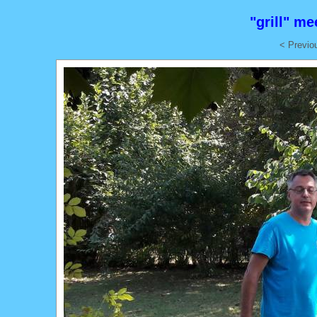
"grill" m
< Previo